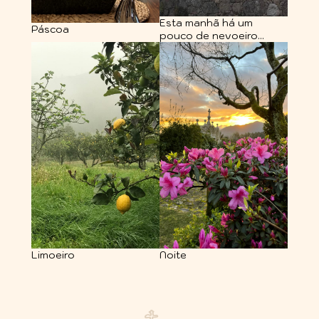
Esta manhã há um
Páscoa
pouco de nevoeiro...
Limoeiro
Noite